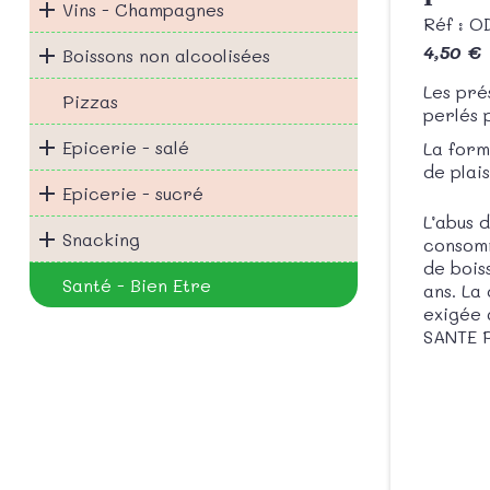
Vins - Champagnes
Réf : 
4,50 €
Boissons non alcoolisées
Les pré
Pizzas
perlés 
Epicerie - salé
La form
de plais
Epicerie - sucré
L’abus 
Snacking
consomm
de bois
Santé - Bien Etre
ans. La
exigée 
SANTE P