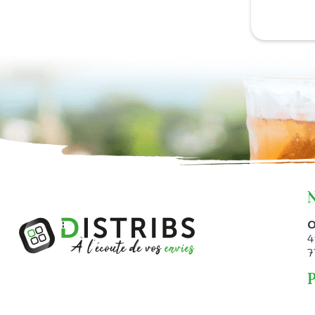
O
4
7
P