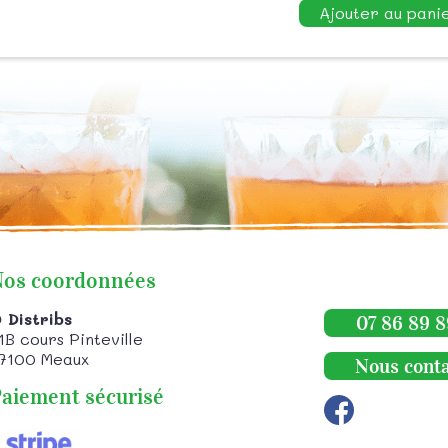
Ajouter au pani
Nos coordonnées
 Distribs
07 86 89 8
1B cours Pinteville
7100
Meaux
Nous conta
aiement sécurisé