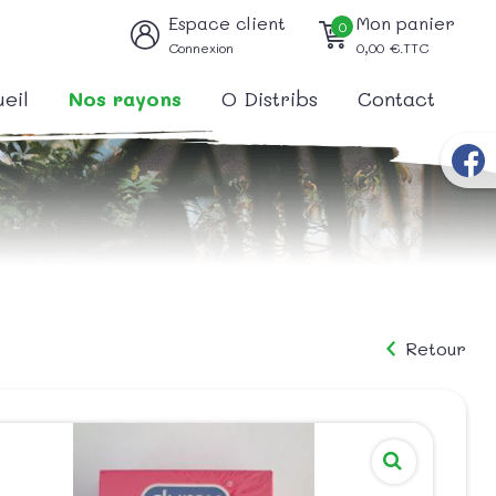
Espace client
Mon panier
0
Connexion
0,00
€.TTC
eil
Nos rayons
O Distribs
Contact
Retour