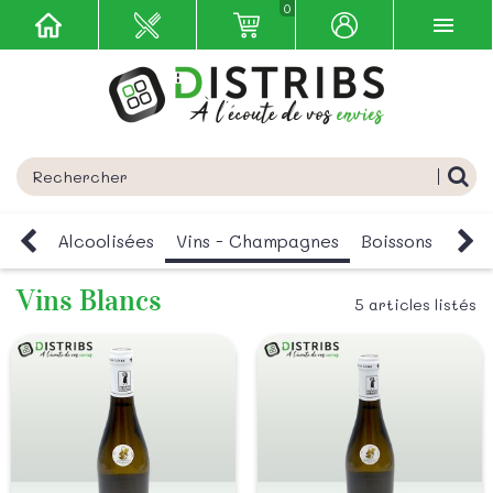
0
issons Alcoolisées
Vins - Champagnes
Boissons non al
Vins Blancs
5 articles listés