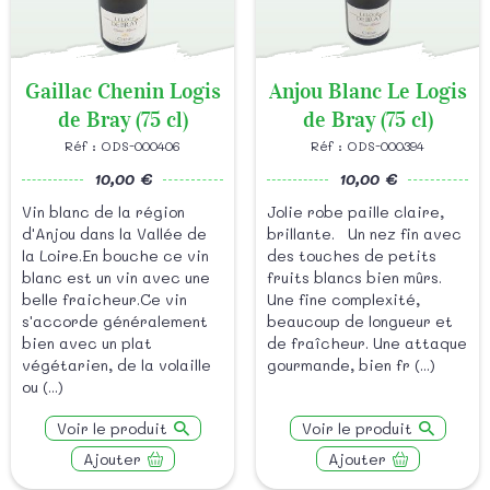
Gaillac Chenin Logis
Anjou Blanc Le Logis
de Bray (75 cl)
de Bray (75 cl)
Réf : ODS-000406
Réf : ODS-000394
10,00 €
10,00 €
Vin blanc de la région
Jolie robe paille claire,
d'Anjou dans la Vallée de
brillante. Un nez fin avec
la Loire.En bouche ce vin
des touches de petits
blanc est un vin avec une
fruits blancs bien mûrs.
belle fraicheur.Ce vin
Une fine complexité,
s'accorde généralement
beaucoup de longueur et
bien avec un plat
de fraîcheur. Une attaque
végétarien, de la volaille
gourmande, bien fr (...)
ou (...)
Voir le produit
Voir le produit
Ajouter
Ajouter