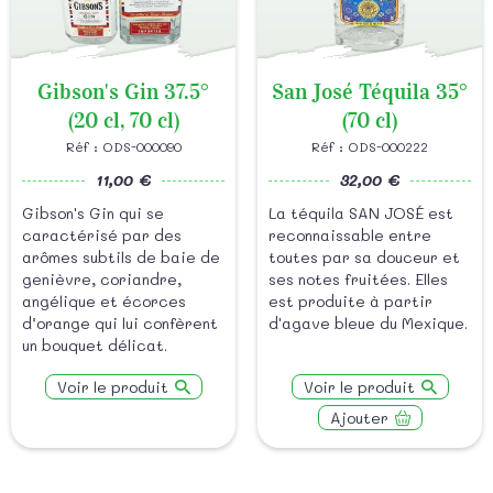
Gibson's Gin 37.5°
San José Téquila 35°
(20 cl, 70 cl)
(70 cl)
Réf : ODS-000090
Réf : ODS-000222
11,00 €
32,00 €
Gibson's Gin qui se
La téquila SAN JOSÉ est
caractérisé par des
reconnaissable entre
arômes subtils de baie de
toutes par sa douceur et
genièvre, coriandre,
ses notes fruitées. Elles
angélique et écorces
est produite à partir
d’orange qui lui confèrent
d'agave bleue du Mexique.
un bouquet délicat.
Voir le produit
Voir le produit
Ajouter