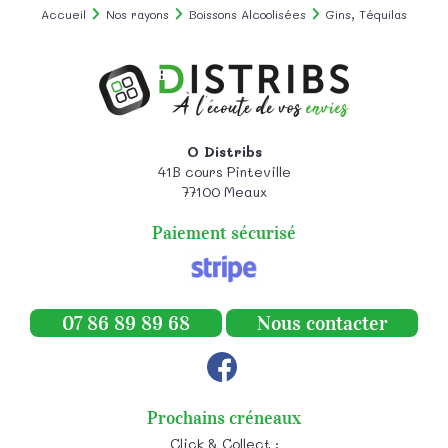
Accueil
Nos rayons
Boissons Alcoolisées
Gins, Téquilas
O Distribs
41B cours Pinteville
77100
Meaux
Paiement sécurisé
07 86 89 89 68
Nous contacter
Prochains créneaux
Click & Collect :