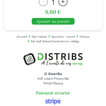
1
8,60 €
Ajouter au panier
Accueil
Nos rayons
Epicerie - sucré
Glaces
Pot Half Baked Ben&Jerry's (406g)
O Distribs
41B cours Pinteville
77100
Meaux
Paiement sécurisé