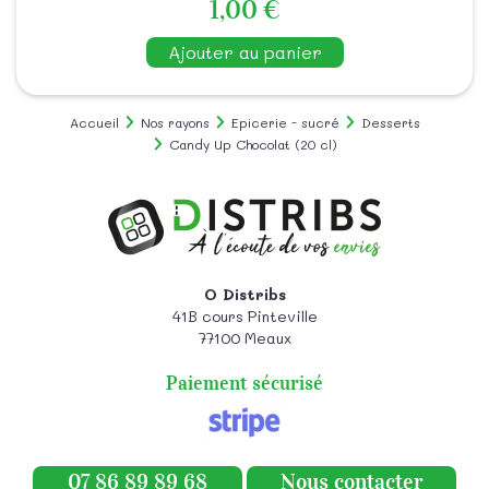
1,00 €
Ajouter au panier
Accueil
Nos rayons
Epicerie - sucré
Desserts
Candy Up Chocolat (20 cl)
O Distribs
41B cours Pinteville
77100
Meaux
Paiement sécurisé
07 86 89 89 68
Nous contacter