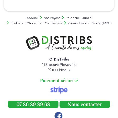
Accueil
Nos rayons
Epicerie - sucré
Bonbons - Chocolats - Confiseries
Krema Tropical Party (580g)
O Distribs
41B cours Pinteville
77100
Meaux
Paiement sécurisé
07 86 89 89 68
Nous contacter