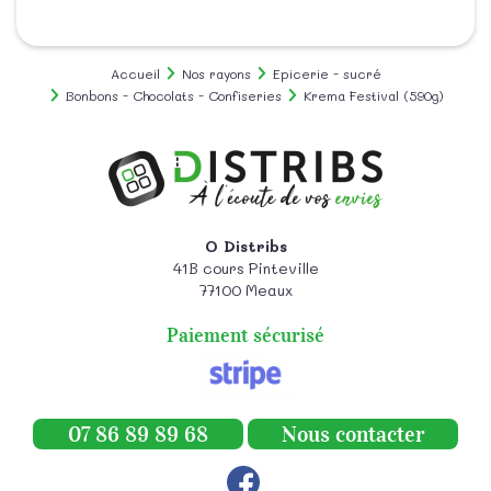
Accueil
Nos rayons
Epicerie - sucré
Bonbons - Chocolats - Confiseries
Krema Festival (590g)
O Distribs
41B cours Pinteville
77100
Meaux
Paiement sécurisé
07 86 89 89 68
Nous contacter