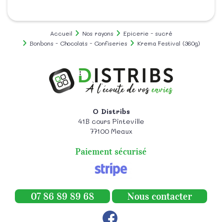
Accueil
Nos rayons
Epicerie - sucré
Bonbons - Chocolats - Confiseries
Krema Festival (360g)
O Distribs
41B cours Pinteville
77100
Meaux
Paiement sécurisé
07 86 89 89 68
Nous contacter