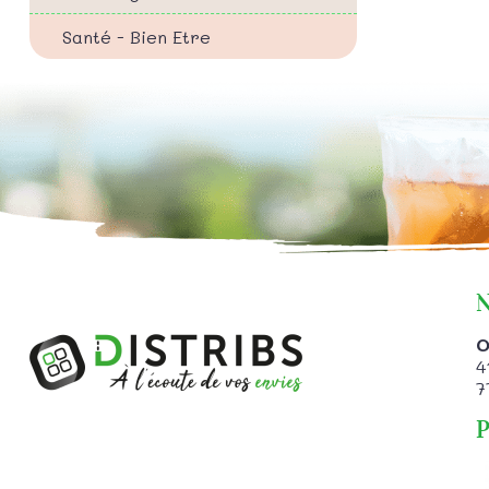
Santé - Bien Etre
N
O
4
7
P