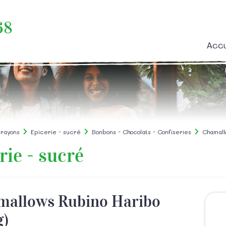
68
Accu
 rayons
Epicerie - sucré
Bonbons - Chocolats - Confiseries
Chamall
rie - sucré
mallows Rubino Haribo
g)