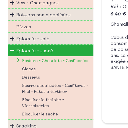
Vins - Champagnes
Réf : 
3,40 €
Boissons non alcoolisées
Chamall
Pizzas
L’abus 
Epicerie - salé
consomm
de bois
Epicerie - sucré
ans. La
Bonbons - Chocolats - Confiseries
exigée 
SANTE P
Glaces
Desserts
Beurre cacahuètes - Confitures -
Miel - Pâtes à tartiner
Biscuiterie fraîche -
Viennoiseries
Biscuiterie sèche
Snacking