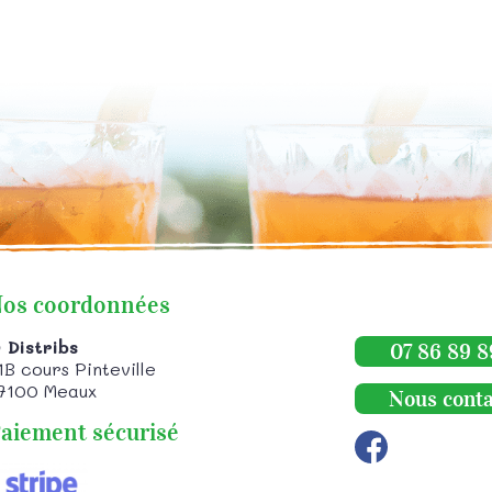
os coordonnées
 Distribs
07 86 89 8
1B cours Pinteville
7100
Meaux
Nous conta
aiement sécurisé