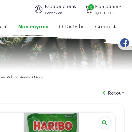
Espace client
Mon panier
0
Connexion
0,00
€.TTC
eil
Nos rayons
O Distribs
Contact
ows Rubino Haribo (175g)
Retour