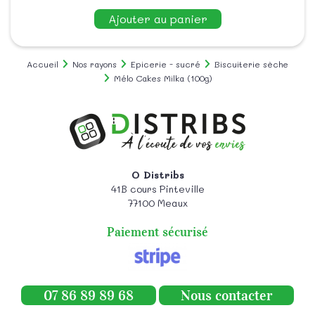
Ajouter au panier
Accueil
Nos rayons
Epicerie - sucré
Biscuiterie sèche
Mélo Cakes Milka (100g)
O Distribs
41B cours Pinteville
77100
Meaux
Paiement sécurisé
07 86 89 89 68
Nous contacter