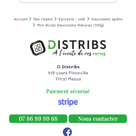
Accueil
Nos rayons
Epicerie - salé
Saucissons apéro
Mini Sticks Saucissons Natures (100g)
O Distribs
41B cours Pinteville
77100
Meaux
Paiement sécurisé
07 86 89 89 68
Nous contacter